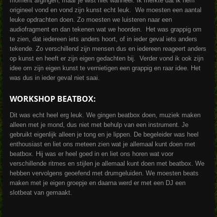
moment afgingen, maar je wist niet wanneer. Ik merkte dat ik hem
origineel vond en vond zijn kunst echt leuk. We moesten een aantal
leuke opdrachten doen. Zo moesten we luisteren naar een
audiofragment en dan tekenen wat we hoorden. Het was grappig om
te zien, dat iedereen iets anders hoort, of in ieder geval iets anders
tekende. Zo verschillend zijn mensen dus en iedereen reageert anders
op kunst en heeft er zijn eigen gedachten bij. Verder vond ik ook zijn
idee om zijn eigen kunst te vernietigen een grappig en raar idee. Het
was dus in ieder geval niet saai.
WORKSHOP BEATBOX:
Dit was echt heel erg leuk. We gingen beatbox doen, muziek maken
alleen met je mond, dus niet met behulp van een instrument. Je
gebruikt eigenlijk alleen je tong en je lippen. De begeleider was heel
enthousiast en liet ons meteen zien wat je allemaal kunt doen met
beatbox. Hij was er heel goed in en liet ons horen wat voor
verschillende ritmes en stijlen je allemaal kunt doen met beatbox. We
hebben vervolgens geoefend met drumgeluiden. We moesten beats
maken met je eigen groepje en daarna werd er met een DJ een
slotbeat van gemaakt.