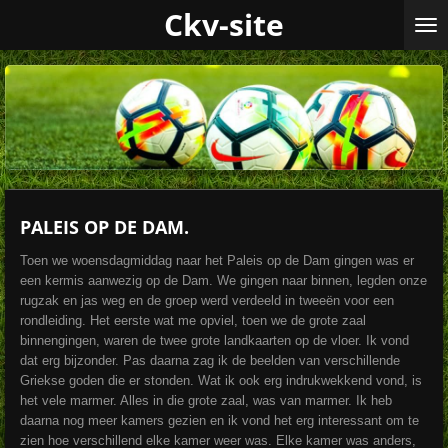
Ckv-site
Ga
direct
naar
de
hoofdinhoud
PALEIS OP DE DAM.
Toen we woensdagmiddag naar het Paleis op de Dam gingen was er
een kermis aanwezig op de Dam. We gingen naar binnen, legden onze
rugzak en jas weg en de groep werd verdeeld in tweeën voor een
rondleiding. Het eerste wat me opviel, toen we de grote zaal
binnengingen, waren de twee grote landkaarten op de vloer. Ik vond
dat erg bijzonder. Pas daarna zag ik de beelden van verschillende
Griekse goden die er stonden. Wat ik ook erg indrukwekkend vond, is
het vele marmer. Alles in die grote zaal, was van marmer. Ik heb
daarna nog meer kamers gezien en ik vond het erg interessant om te
zien hoe verschillend elke kamer weer was. Elke kamer was anders,