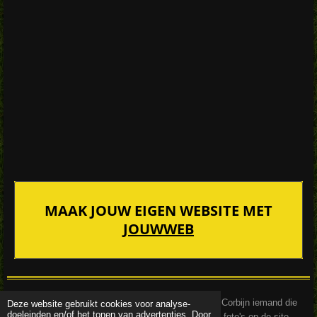
MAAK JOUW EIGEN WEBSITE MET
JOUWWEB
De foto's zijn geïnspireerd door de fotograaf Anton Corbijn iemand die
Deze website gebruikt cookies voor analyse-
doeleinden en/of het tonen van advertenties. Door
veel gebruik maakt van zwart-wit foto's zoals in de foto's op de site.