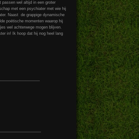
passen wel altijd in een groter
ndschap met een psychiater met wie hij
hiater. Naast de grappige dynamische
tilde poëtische momenten waarop hij
iedjes wel achterwege mogen blijven.
ster in! Ik hoop dat hij nog heel lang
--------------------------------
---------------------------------