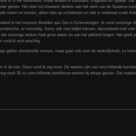
nd is in het buitenland, onder andere in Duitsland, Engeland en Spanje. Dat i
eerder gezien. Het doet mij trouwens denken aan het werk van de Spaanse kun
de maten en keuren, alleen dan op schilderijen en niet in materiaal zoals Auk
wonderd in het museum Beelden aan Zee in Scheveningen. Ik vond sommige obje
ymetrische, te rommelig. Soms ook met lelijke kleuren, bijvoorbeeld met veel 
dat sommige werken heel groot waren en aan het plafond hingen. Het geeft 
n vond ik echt prachtig.
nge gekke uitstekende vormen, maar gaan ook over de werkelijkheid, zo herke
 in de tuin. Deze vond ik erg mooi. De werken zijn van verschillende kunstena
nog nooit 20 zo verschillende beeldhouw werken bij elkaar gezien. Dat maakte
----------------------------------------------------------------------------------------------------------------