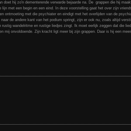
n doet hij zo'n dementerende verwarde bejaarde na. De grappen die hij maakt 
ode lijn met een begin en een eind. In deze voorstelling gaat het over zijn vrie
een ontmoeting met die psychiater en eindigt met het overlijden van de psyc
naar de andere kant van het podium springt, zijn er ook nu, zoals altijd vers
en rustig wandelritme en rustige liedjes zingt. Ik moet eerlijk zeggen dat die l
raken mij onvoldoende. Zijn kracht ligt meer bij zijn grappen. Daar is hij een mee
-----------------------------------------------------------------------------------------------------------------
----------------------------------------------------------------------------------------------------------------