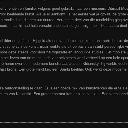
t vrienden en familie, volgens goed gebruik, naar een museum. Ditmaal Mu
or beeldende kunst. Als je er aankomt, is het eerste wat je opvalt, de grot
 rondleiding, die een uur duurde. Het eerste deel van die rondleiding ging o
ord, maar hij had hele verschillende schilderijen. Erg mooi. Het laatste deel
lder en graficus. Hij gold als een van de belangrijkste kunstschilders uit de
stische schilderkunst, maar werkte die uit op basis van strikt persoonlijke visi
reidde deze steeds voor door nauwgezette en langdurige studies. Het mooiste 
in het leven van de mens in de vier seizoenen werd verbeeld op een hele apar
 te horen over een modernere kunstenaar, Joseph Klibansky. Hij werkte veel m
lijst brons. Een grote Pinokkio, een Bambi beeldje, Ook werkt deze moderne
e tentoonstelling te gaan. Er is een goede mix van kunstwerken die er te zi
en van Kiblanski. Een groter contrast kan er bijna niet zijn. Een verrasse
-----------------------------------------------------------------------------------------------------------------