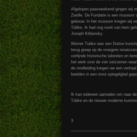
Afgelopen paasweekend gingen wij me
Zwolle. De Fundatie is een museum vo
gebouw. In het museum kregen wij een
Tübke. Ik had nog nooit van hem geho
Joseph Kiblansky.
Werner Tubke was een Duitse kunstschi
terug greep op de vroegere renaissanci
verfijnde historische taferelen en be
het werk over de vier seizoenen waar
de rondleiding kregen we een verhaal
beelden in een mooi spiegelglad gepo
Ik kan iedereen aanraden om naar dez
Tübke en de nieuwe moderne kunstwek
3.
-----------------------------------------------------