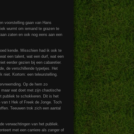
en voorstelling gaan van Hans
ubliek wurmt om iemand te grazen te
ooraan zaten en ook nog eens aan een
 goed kende. Misschien had ik ook te
wat een talent, wat een durf, wat een
et eerder gezien bij een cabaretier.
e, de verschillende typetjes. Het
 niet. Kortom: een teleurstelling.
vervreemding. Op de hem zo
hij maar wat doet met zijn chaotische
 publiek te schokkeren. Dit is het
p van t Hek of Freek de Jonge. Toch
beseffen. Teeuwen trok zich een aantal
 de verwachtingen van het publiek.
enteert met een carriere als zanger of