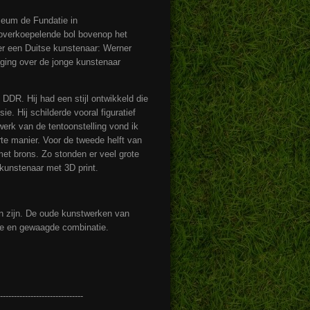
seum de Fundatie in
e overkoepelende bol bovenop het
ver een Duitse kunstenaar: Werner
 ging over de jonge kunstenaar
 DDR. Hij had een stijl ontwikkeld die
e. Hij schilderde vooral figuratief
werk van de tentoonstelling vond ik
te manier. Voor de tweede helft van
et brons. Zo stonden er veel grote
 kunstenaar met 3D print.
en zijn. De oude kunstwerken van
nde en gewaagde combinatie.
------------------------------