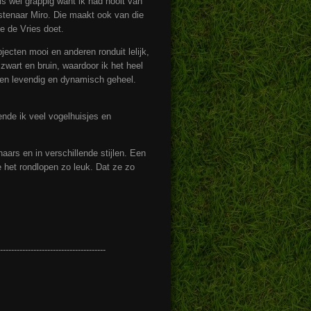
s wel grappig want ik had nooit van
stenaar Miro. Die maakt ook van die
e de Vries doet.
cten mooi en anderen ronduit lelijk,
zwart en bruin, waardoor ik het heel
een levendig en dynamisch geheel.
nde ik veel vogelhuisjes en
ars en in verschillende stijlen. Een
 het rondlopen zo leuk. Dat ze zo
--------------------------------------