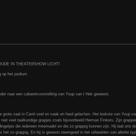
----------------------------------------------------------------------------------------------------------------
OUDE IN THEATERSHOW LICHT!
g op het podium.
eder naar een cabaretvoorstelling van Youp van t Hek geweest.
e grote zaal in Carré veel en vaak en hard gelachen. Het leukste van Youp van
 niet veel taalkundige grapjes zoals bijvoorbeeld Herman Finkers. Zijn grappe
ngetjes die iedereen meemaakt en die zo grappig kunnen zijn. Hij laat ons daa
s het zo grappig. En hij is gewoon steengoed in het uitbeelden van allerlei typ