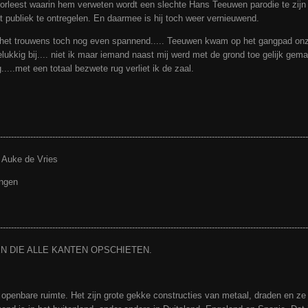
voorleest waarin hem verweten wordt een slechte Hans Teeuwen parodie te zijn 
 publiek te ontregelen. En daarmee is hij toch weer vernieuwend.
d het trouwens toch nog even spannend..... Teeuwen kwam op het gangpad onz
gelukkig bij.... niet ik maar iemand naast mij werd met de grond toe gelijk gem
.....met een totaal bezwete rug verliet ik de zaal.
----------------------------------------------------------------------------------------------------------------
 Auke de Vries
ngen
----------------------------------------------------------------------------------------------------------------
N DIE ALLE KANTEN OPSCHIETEN.
penbare ruimte. Het zijn grote gekke constructies van metaal, draden en ze s