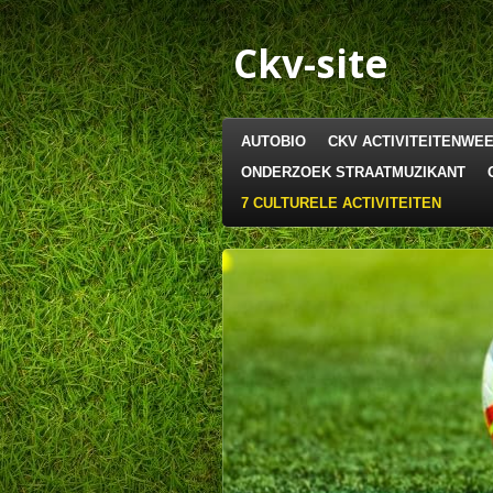
Ga
direct
Ckv-site
naar
de
hoofdinhoud
AUTOBIO
CKV ACTIVITEITENWE
ONDERZOEK STRAATMUZIKANT
7 CULTURELE ACTIVITEITEN