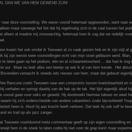
L DAN WE VAN HEM GEWEND ZIJN!
r naar deze voorstelling. We waren vooraf helemaal opgewonden, want naar e
 alleen maar vanwege het feit dat hij regelmatig zich in de zaal tussen het p
Dat alleen al maakte mij zenuwachtig, helemaal toen ik zag dat we redelijk v
aat.
chien kwam het ook omdat ik Teeuwen al zo vaak gezien heb en ik zijn stijl al
k bij zijn eerste twee voorstellingen echt van mijn stoel geblazen werd. Man, 
 te laten gaan op het podium, één en al schaamteloosheid.... dat had ik nog ni
ste uur. Maar nu leek alles een beetje op wat ik al van hem kende. Het absurd
. Bovendien verwacht ik steeds iets nieuws van hem, maar dat gebeurt eigenlijk
 Echte Rancune zoekt Teeuwen naar een compromis tussen kwetsbaarheid en 
ij verhalen en springt daarbij van de hak op de tak. Het lijkt eigenlijk alsof 
ie vooral gaan over seks en geweld. Hij doorbreekt hiermee taboes en weet het
 waarin hij zich onderscheidde van andere cabaretiers zoals bijvoorbeeld You
pulariteit heen is. Alsof hij aan kracht heeft verloren. Dat leek hij ook zelf te 
land en trad op als jazz zanger..
 dat Teeuwen voortdurend meta commentaar geeft op zijn eigen voorstelling en
verwijt hem in de steek te laten zodra hij niet voor de grap kiest maar experim