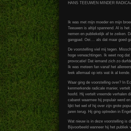
HANS TEEUWEN MINDER RADICAA
Ik was met mijn moeder en mijn broe
Teeuwen is altijd spannend. Al is het
nemen en publiekelijk af te zeiken. 
gangpad. Oei.... als dat maar goed g
De voorstelling viel mij tegen. Miss
hoge verwachtingen. Ik weet nog dat i
provocatie! Dat iemand zich zo durfde
Ik was meteen fan vanaf het allereer
leek allemaal op iets wat ik al kende
Waar ging de voorstelling over? In
kenmerkende radicale manier, vertelt h
hoofd. Hij vertelt vreemde verhalen d
cabaret waarmee hij populair werd en
lijkt het wel of hij over zijn grote po
jaren terug. Hij ging optreden in Enge
Wat nieuw is in deze voorstelling is
Bijvoorbeeld wanneer hij het publiek 