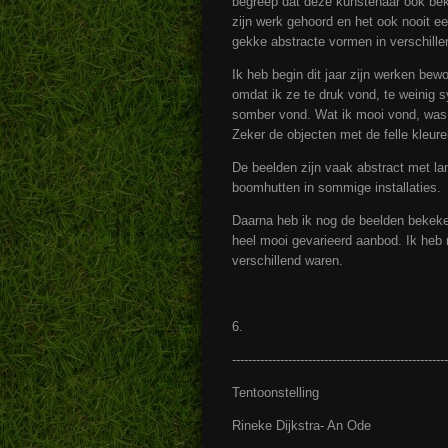
begreep dat deze kunstenaar ook beke
zijn werk gehoord en het ook nooit 
gekke abstracte vormen in verschillen
Ik heb begin dit jaar zijn werken be
omdat ik ze te druk vond, te weinig s
somber vond. Wat ik mooi vond, was 
Zeker de objecten met de felle kleure
De beelden zijn vaak abstract met la
boomhutten in sommige installaties.
Daarna heb ik nog de beelden bekeken
heel mooi gevarieerd aanbod. Ik heb 
verschillend waren.
6.
------------------------------------------------------
Tentoonstelling
Rineke Dijkstra- An Ode