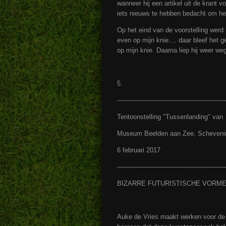
wanneer hij een artikel uit de krant 
iets nieuws te hebben bedacht om het
Op het eind van de voorstelling wer
even op mijn knie.... daar bleef het 
op mijn knie. Daarna liep hij weer weg
5.
------------------------------------------------------
Tentoonstelling "Tussenlanding" van
Museum Beelden aan Zee, Scheveni
6 februari 2017
------------------------------------------------------
BIZARRE FUTURISTISCHE VORME
Auke de Vries maakt werken voor de o